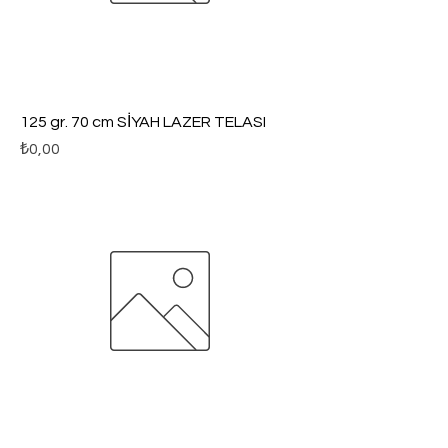
125 gr. 70 cm SİYAH LAZER TELASI
Fiyat
₺0,00