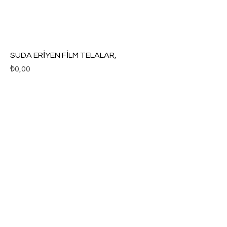
SUDA ERİYEN FİLM TELALAR,
Fiyat
₺0,00