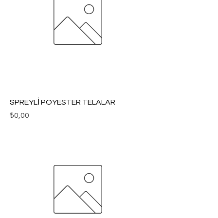
SPREYLİ POYESTER TELALAR
Fiyat
₺0,00