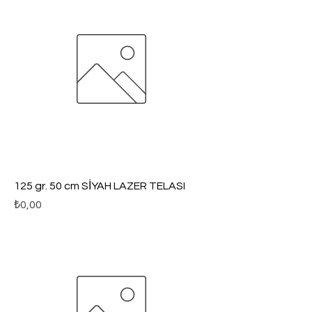
125 gr. 50 cm SİYAH LAZER TELASI
Fiyat
₺0,00