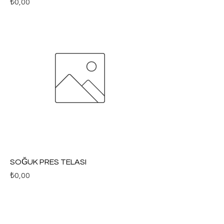
Fiyat
₺0,00
SOĞUK PRES TELASI
Fiyat
₺0,00