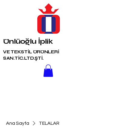
Ünlüoğlu İplik
VE TEKSTİL ÜRÜNLERİ
SAN.TİC.LTD.ŞTİ.
Ana Sayfa
TELALAR