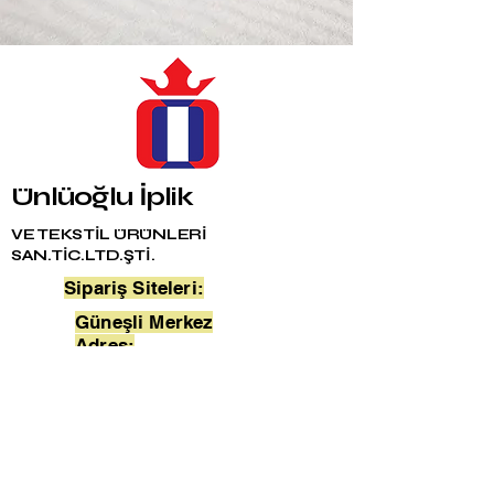
Ünlüoğlu İplik
VE TEKSTİL ÜRÜNLERİ
SAN.TİC.LTD.ŞTİ.
Sipariş Siteleri:
Güneşli Merkez
Adres:
Merter Şube Adres:
Fabrika Adres:
unluoglutela.com
Bağlar Mah. 24. Sokak