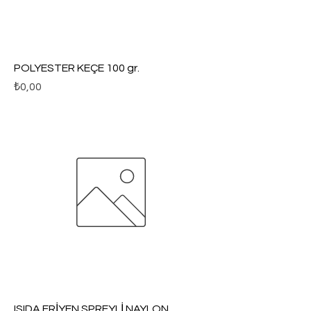
POLYESTER KEÇE 100 gr.
Fiyat
₺0,00
ISIDA ERİYEN SPREYLİ NAYLON