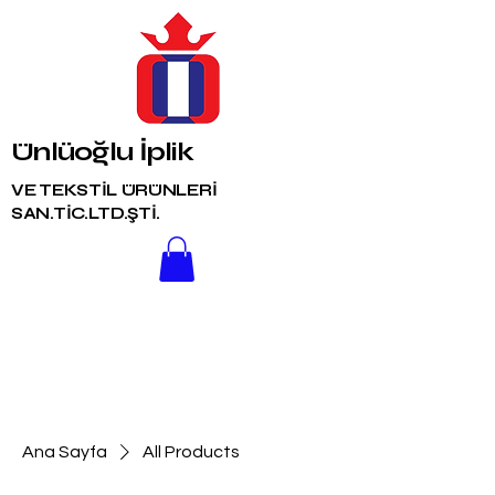
Ünlüoğlu İplik
VE TEKSTİL ÜRÜNLERİ
SAN.TİC.LTD.ŞTİ.
Ana Sayfa
All Products