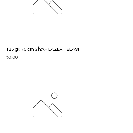
125 gr. 70 cm SİYAH LAZER TELASI
Fiyat
₺0,00