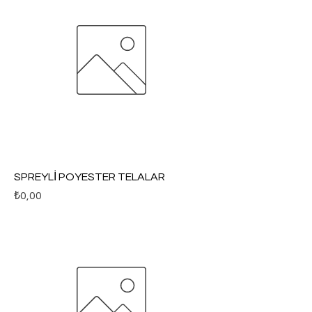
SPREYLİ POYESTER TELALAR
Fiyat
₺0,00