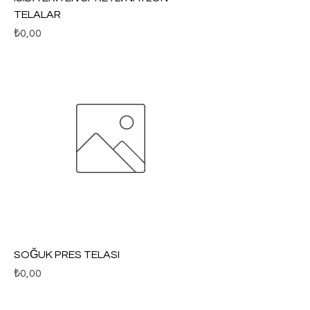
TELALAR
Fiyat
₺0,00
SOĞUK PRES TELASI
Fiyat
₺0,00