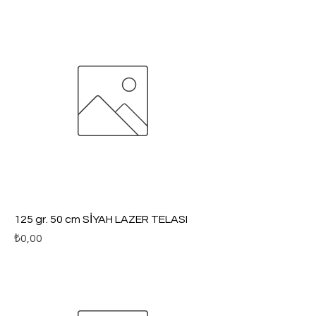
125 gr. 50 cm SİYAH LAZER TELASI
Fiyat
₺0,00