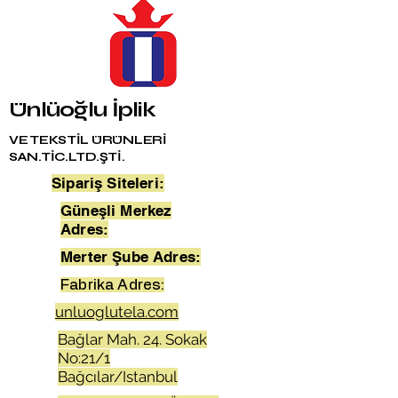
Ünlüoğlu İplik
VE TEKSTİL ÜRÜNLERİ
SAN.TİC.LTD.ŞTİ.
Sipariş Siteleri:
Güneşli Merkez
Adres:
Merter Şube Adres:
Fabrika Adres:
unluoglutela.com
Bağlar Mah. 24. Sokak
No:21/1
Bağcılar/Istanbul