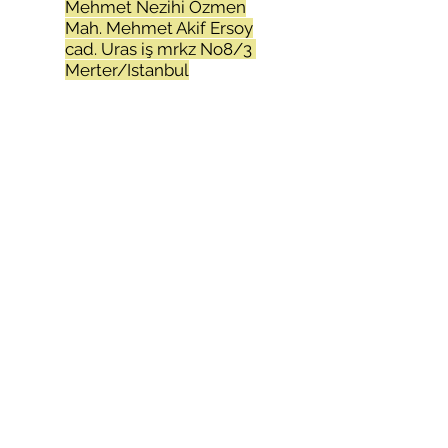
Mehmet Nezihi Özmen
Mah. Mehmet Akif Ersoy
cad. Uras iş mrkz No8/3
Merter/Istanbul
Atatürk Mah.Adnan
Menderes cad.Aktim 2 iş
mrkz.No:16-17
Kıraç/Esenyurt/Istanbul
unluogluiplik.com
+90 212 655 84 00
+90 212 452 92 81
+90 212 505 73 00
+90 212 505 73 03
+90 212 803 34 06
Facebook
X (Twitter)
WhatsApp
LinkedIn
Pinterest
Bağlantıyı Kopyala