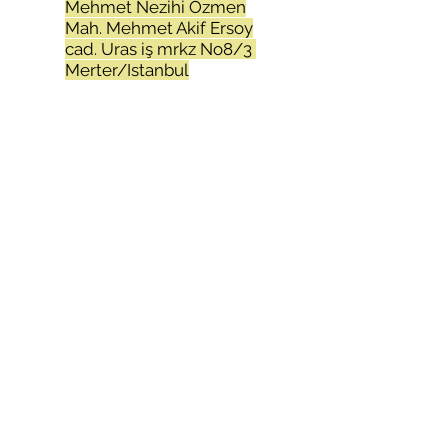
Mehmet Nezihi Özmen
Mah. Mehmet Akif Ersoy
cad. Uras iş mrkz No8/3
Merter/Istanbul
Atatürk Mah.Adnan
Menderes cad.Aktim 2 iş
mrkz.No:16-17
Kıraç/Esenyurt/Istanbul
unluogluiplik.com
+90 212 655 84 00
+90 212 452 92 81
+90 212 505 73 00
+90 212 505 73 03
+90 212 803 34 06
Facebook
X (Twitter)
WhatsApp
LinkedIn
Pinterest
Bağlantıyı Kopyala