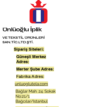
Ünlüoğlu İplik
VE TEKSTİL ÜRÜNLERİ
SAN.TİC.LTD.ŞTİ.
Sipariş Siteleri:
Güneşli Merkez
Adres:
Merter Şube Adres:
Fabrika Adres:
unluoglutela.com
Bağlar Mah. 24. Sokak
No:21/1
Bağcılar/Istanbul