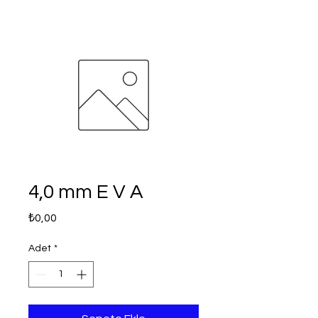
4,0 mm E V A
Fiyat
₺0,00
Adet
*