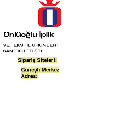
Ünlüoğlu İplik
VE TEKSTİL ÜRÜNLERİ
SAN.TİC.LTD.ŞTİ.
Sipariş Siteleri:
Güneşli Merkez
Adres:
Merter Şube Adres:
Fabrika Adres:
unluoglutela.com
Bağlar Mah. 24. Sokak
No:21/1
Bağcılar/Istanbul
Mehmet Nezihi Özmen