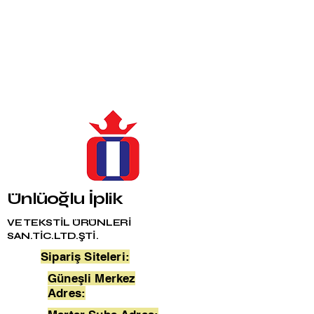
Ünlüoğlu İplik
VE TEKSTİL ÜRÜNLERİ
SAN.TİC.LTD.ŞTİ.
Sipariş Siteleri:
Güneşli Merkez
Adres: