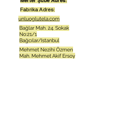
Merter Şube Adres:
Fabrika Adres:
unluoglutela.com
Bağlar Mah. 24. Sokak
No:21/1
Bağcılar/Istanbul
Mehmet Nezihi Özmen
Mah. Mehmet Akif Ersoy
cad. Uras iş mrkz No8/3
Merter/Istanbul
Atatürk Mah.Adnan
Menderes cad.Aktim 2 iş
mrkz.No:16-17
Kıraç/Esenyurt/Istanbul
unluogluiplik.com
+90 212 655 84 00
+90 212 452 92 81
+90 212 505 73 00
+90 212 505 73 03