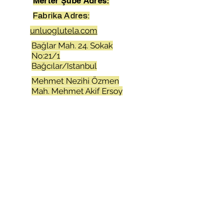
Merter Şube Adres:
Fabrika Adres:
unluoglutela.com
Bağlar Mah. 24. Sokak
No:21/1
Bağcılar/Istanbul
Mehmet Nezihi Özmen
Mah. Mehmet Akif Ersoy
cad. Uras iş mrkz No8/3
Merter/Istanbul
Atatürk Mah.Adnan
Menderes cad.Aktim 2 iş
mrkz.No:16-17
Kıraç/Esenyurt/Istanbul
unluogluiplik.com
+90 212 655 84 00
+90 212 452 92 81
+90 212 505 73 00
+90 212 505 73 03