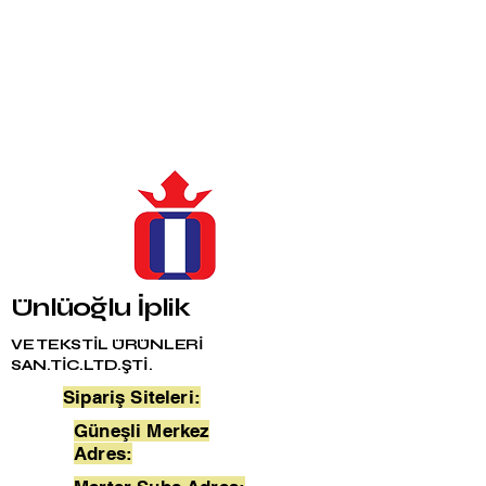
Ünlüoğlu İplik
VE TEKSTİL ÜRÜNLERİ
SAN.TİC.LTD.ŞTİ.
Sipariş Siteleri:
Güneşli Merkez
Adres: