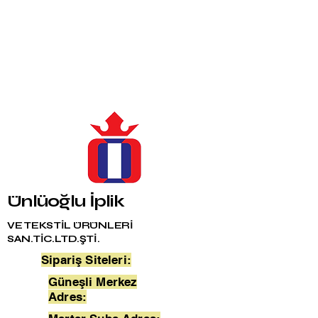
Ünlüoğlu İplik
VE TEKSTİL ÜRÜNLERİ
SAN.TİC.LTD.ŞTİ.
Sipariş Siteleri:
Güneşli Merkez
Adres: