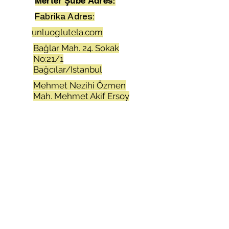
Merter Şube Adres:
Fabrika Adres:
unluoglutela.com
Bağlar Mah. 24. Sokak
No:21/1
Bağcılar/Istanbul
Mehmet Nezihi Özmen
Mah. Mehmet Akif Ersoy
cad. Uras iş mrkz No8/3
Merter/Istanbul
Atatürk Mah.Adnan
Menderes cad.Aktim 2 iş
mrkz.No:16-17
Kıraç/Esenyurt/Istanbul
unluogluiplik.com
+90 212 655 84 00
+90 212 452 92 81
+90 212 505 73 00
+90 212 505 73 03