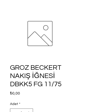
GROZ BECKERT
NAKIŞ İĞNESİ
DBKK5 FG 11/75
Fiyat
₺0,00
Adet
*