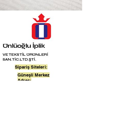
Ünlüoğlu İplik
VE TEKSTİL ÜRÜNLERİ
SAN.TİC.LTD.ŞTİ.
Sipariş Siteleri:
Güneşli Merkez
Adres:
Merter Şube Adres:
Fabrika Adres:
unluoglutela.com
Bağlar Mah. 24. Sokak