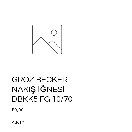
GROZ BECKERT
NAKIŞ İĞNESİ
DBKK5 FG 10/70
Fiyat
₺0,00
Adet
*