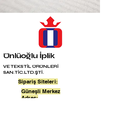
Ünlüoğlu İplik
VE TEKSTİL ÜRÜNLERİ
SAN.TİC.LTD.ŞTİ.
Sipariş Siteleri:
Güneşli Merkez
Adres:
Merter Şube Adres:
Fabrika Adres:
unluoglutela.com
Bağlar Mah. 24. Sokak