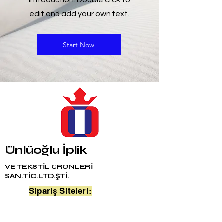
introduction. Double click to
edit and add your own text.
Start Now
Ünlüoğlu İplik
VE TEKSTİL ÜRÜNLERİ
SAN.TİC.LTD.ŞTİ.
Sipariş Siteleri:
Güneşli Merkez
Adres: